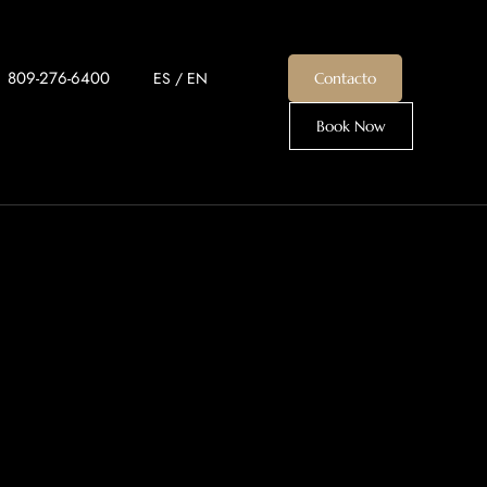
+1 809-276-6400
ES
/
EN
Contacto
Book Now