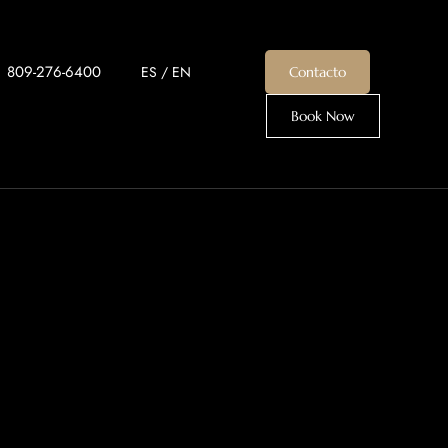
+1 809-276-6400
ES
/
EN
Contacto
Book Now